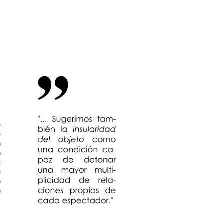
o
o
n
u
:
s
n
a