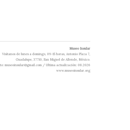
Museo Insular
Visítanos de lunes a domingo, 09-15 horas, Antonio Plaza 7,
Guadalupe, 37710, San Miguel de Allende, México.
to: museoinsular@gmail.com / Ultima actualización: 08.2026
www.museoinsular.org