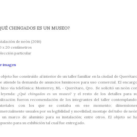
QUÉ CHINGADOS ES UN MUSEO?
stalación de neón (2016)
0 x 20 centímetros
lección particular
r imagen
 objeto fue construído al interior de un taller familiar en la ciudad de Querétar
e atiende la demanda de anuncios luminosos para uso comercial. El encarg
 hizo vía telefónica: Monterrey, NL - Querétaro, Qro. Se solicitó un neón co
 leyenda:
¿Qué chingados es un museo?
y el resto de los detalles para s
alización fueron recomendación de los integrantes del taller contemplando
ateriales con los que se contaba en ese momento; dimensione
mercialmente usuales por su legibilidad y movilidad; montaje del tubo de neó
 un marco de aluminio para su instalación; entre otros
. El objeto se h
spuesto para su exhibición tal cual fue entregado.