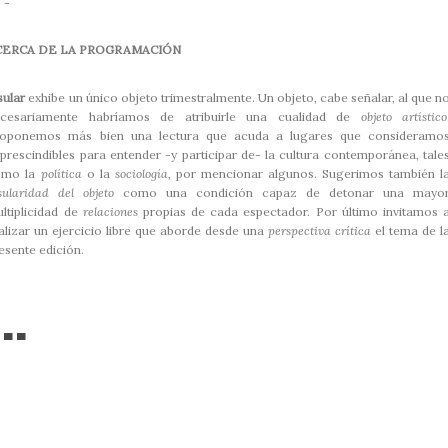
- -
CERCA DE LA PROGRAMACIÓN
sular
exhibe un único objeto trimestralmente. Un objeto, cabe señalar, al que n
ecesariamente habríamos de atribuirle una cualidad de
objeto artístico
roponemos más bien una lectura que acuda a lugares que consideramo
prescindibles para entender -y participar de- la cultura contemporánea, tale
omo la
política
o la
sociología
, por mencionar algunos. Sugerimos también l
sularidad del objeto
como una condición capaz de detonar una mayo
ltiplicidad de
relaciones
propias de cada espectador. Por último invitamos 
alizar un ejercicio libre que aborde desde una
perspectiva crítica
el tema de l
esente edición.
 ▀ ▀