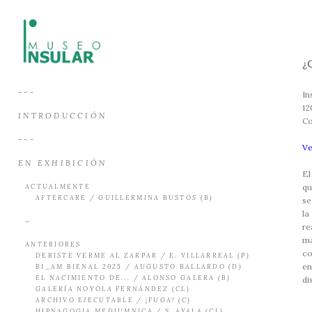
¿
---
In
12
INTRODUCCIÓN
Co
---
Ve
EN EXHIBICIÓN
El
qu
ACTUALMENTE
AFTERCARE / GUILLERMINA BUSTOS (B)
se
la
—
re
m
ANTERIORES
co
DEBISTE VERME AL ZARPAR / E. VILLARREAL (P)
en
BI_AM BIENAL 2025 / AUGUSTO BALLARDO (D)
EL NACIMIENTO DE... / ALONSO GALERA (B)
di
GALERÍA NOYOLA FERNÁNDEZ (CL)
ARCHIVO EJECUTABLE / ¡FUGA! (C)
HIPNAGOGIA MEDIUMNICA / S. AYALA (CL)