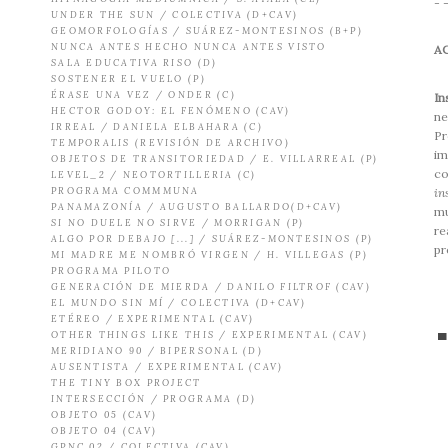
- 
UNDER THE SUN / COLECTIVA (D+CAV)
GEOMORFOLOGÍAS / SUÁREZ-MONTESINOS (B+P)
NUNCA ANTES HECHO NUNCA ANTES VISTO
A
SALA EDUCATIVA RISO (D)
SOSTENER EL VUELO (P)
ÉRASE UNA VEZ / ONDER (C)
In
HECTOR GODOY: EL FENÓMENO (CAV)
n
IRREAL / DANIELA ELBAHARA (C)
P
TEMPORALIS (REVISIÓN DE ARCHIVO)
im
OBJETOS DE TRANSITORIEDAD / E. VILLARREAL (P)
c
LEVEL_2 / NEOTORTILLERIA (C)
in
PROGRAMA COMMMUNA
PANAMAZONÍA / AUGUSTO BALLARDO(D+CAV)
mu
SI NO DUELE NO SIRVE / MORRIGAN (P)
re
ALGO POR DEBAJO [...] / SUÁREZ-MONTESINOS (P)
pr
MI MADRE ME NOMBRÓ VIRGEN / H. VILLEGAS (P)
PROGRAMA PILOTO
GENERACIÓN DE MIERDA / DANILO FILTROF (CAV)
EL MUNDO SIN MÍ / COLECTIVA (D+CAV)
ETÉREO / EXPERIMENTAL (CAV)
OTHER THINGS LIKE THIS / EXPERIMENTAL (CAV)
▀
MERIDIANO 90 / BIPERSONAL (D)
AUSENTISTA / EXPERIMENTAL (CAV)
THE TINY BOX PROJECT
INTERSECCIÓN / PROGRAMA (D)
OBJETO 05 (CAV)
OBJETO 04 (CAV)
GPNC 02 / COLECTIVA (CAV)